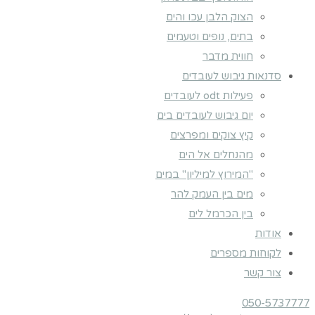
הצוק הלבן עכו והים
בתים, נופים וטעמים
חווית מדבר
סדנאות גיבוש לעובדים
פעילות odt לעובדים
יום גיבוש לעובדים בים
קיץ צוקים ומפרצים
מהנחלים אל הים
"המירוץ למיליון" במים
מים בין העמק להר
בין הכרמל לים
אודות
לקוחות מספרים
צור קשר
050-5737777