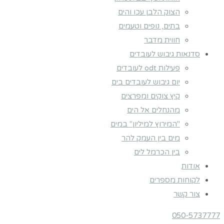
הצוק הלבן עכו והים
בתים, נופים וטעמים
חווית מדבר
סדנאות גיבוש לעובדים
פעילות odt לעובדים
יום גיבוש לעובדים בים
קיץ צוקים ומפרצים
מהנחלים אל הים
"המירוץ למיליון" במים
מים בין העמק להר
בין הכרמל לים
אודות
לקוחות מספרים
צור קשר
050-5737777