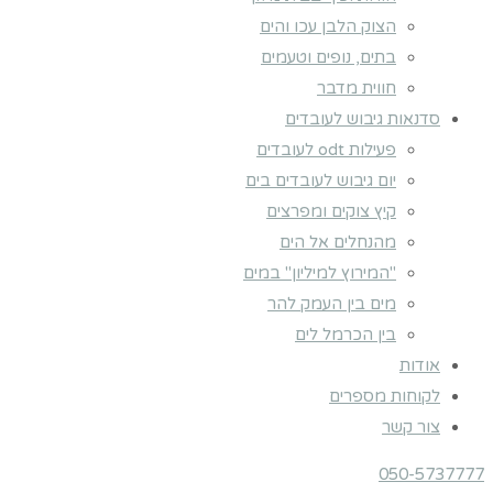
הצוק הלבן עכו והים
בתים, נופים וטעמים
חווית מדבר
סדנאות גיבוש לעובדים
פעילות odt לעובדים
יום גיבוש לעובדים בים
קיץ צוקים ומפרצים
מהנחלים אל הים
"המירוץ למיליון" במים
מים בין העמק להר
בין הכרמל לים
אודות
לקוחות מספרים
צור קשר
050-5737777