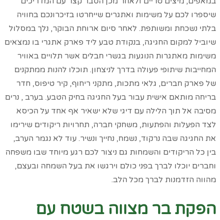
במאפים, מיצים טריים ולאחר מכן הסבר קצר עם המדריכים
שיספרו לכם על משימות ואתגרים שייחרטו בזיכרונכם בחוויה
בלתי נשכחת ומשותפת. לאחר סיום ארוחת הבוקר, נלך במסלול
שיוביל למקום החגיגה, בנקודת טבע ליד פארק אתגרי בו נמצאים
משימות מאתגרות הנוגעות בגשרי חבלים אשר תלויים באוויר
המחייבות שיתופי פעולה בדרך לניצחון. תוכלו להנות ממתקנים
של פארק חברים, גלאי מתכות, מתקני ריחוף, קיר טיפוס, חדר
בריחה מותאם אישית עבור בעל החגיגה בחיק הטבע. בערב , נרים
מסיבה אל תוך הלילה עם דיגי שלא ישאיר אף אחד על הכיסא
לצד הפעלות והפתעות, משחקי חברה, תחרויות ריקודים שירימו
את החגיגה שבה נרקוד, נשמח, נחייך ונשיר. עוד לא נגמר הערב,
בין כל הריקודים והשמחות גם ניצור לכם רגע מיוחד שבו משפחה
וחברים יוכלו לברך בפני כולם וירגשו את בעל השמחה ובעצם,
מהווה הזדמנות לברך מכל הלב.
הפקת בר מצווה בשטח עם