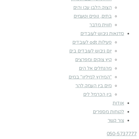
הצוק הלבן עכו והים
בתים, נופים וטעמים
חווית מדבר
סדנאות גיבוש לעובדים
פעילות odt לעובדים
יום גיבוש לעובדים בים
קיץ צוקים ומפרצים
מהנחלים אל הים
"המירוץ למיליון" במים
מים בין העמק להר
בין הכרמל לים
אודות
לקוחות מספרים
צור קשר
050-5737777