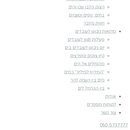
הצוק הלבן עכו והים
בתים, נופים וטעמים
חווית מדבר
סדנאות גיבוש לעובדים
פעילות odt לעובדים
יום גיבוש לעובדים בים
קיץ צוקים ומפרצים
מהנחלים אל הים
"המירוץ למיליון" במים
מים בין העמק להר
בין הכרמל לים
אודות
לקוחות מספרים
צור קשר
050-5737777