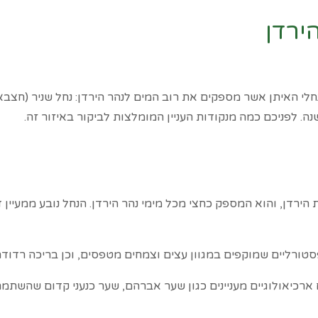
ירדן
לי האיתן אשר מספקים את רוב המים לנהר הירדן: נחל שניר (חצבאני)
נה. לפניכם כמה מנקודות העניין המומלצות לביקור באיזור זה.
 הירדן, והוא המספק כחצי מכל מימי נהר הירדן. הנחל נובע ממעיי
הפסטורליים שמוקפים במגוון עצים וצמחים מטפסים, וכן בריכה רד
רכיאולוגיים מעניינים כגון שער אברהם, שער כנעני קדום שהשת